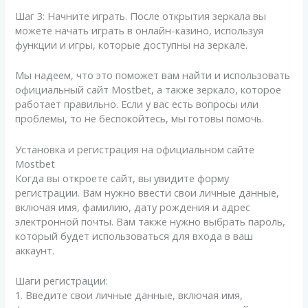
Шаг 3: Начните играть. После открытия зеркала вы
можете начать играть в онлайн-казино, используя
функции и игры, которые доступны на зеркале.
Мы надеем, что это поможет вам найти и использовать
официальный сайт Mostbet, а также зеркало, которое
работает правильно. Если у вас есть вопросы или
проблемы, то не беспокойтесь, мы готовы помочь.
Установка и регистрация на официальном сайте
Mostbet
Когда вы откроете сайт, вы увидите форму
регистрации. Вам нужно ввести свои личные данные,
включая имя, фамилию, дату рождения и адрес
электронной почты. Вам также нужно выбрать пароль,
который будет использоваться для входа в ваш
аккаунт.
Шаги регистрации:
1. Введите свои личные данные, включая имя,