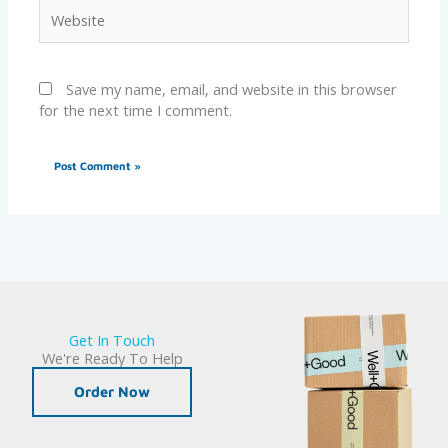
Website
Save my name, email, and website in this browser
for the next time I comment.
Get In Touch
We're Ready To Help
Order Now