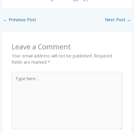
←
Previous Post
Next Post
→
Leave a Comment
Your email address will not be published.
Required
fields are marked
*
Type
here..