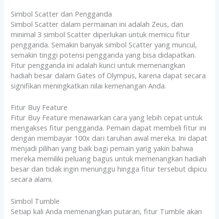
Simbol Scatter dan Pengganda
Simbol Scatter dalam permainan ini adalah Zeus, dan
minimal 3 simbol Scatter diperlukan untuk memicu fitur
pengganda. Semakin banyak simbol Scatter yang muncul,
semakin tinggi potensi pengganda yang bisa didapatkan.
Fitur pengganda ini adalah kunci untuk memenangkan
hadiah besar dalam Gates of Olympus, karena dapat secara
signifikan meningkatkan nilai kemenangan Anda.
Fitur Buy Feature
Fitur Buy Feature menawarkan cara yang lebih cepat untuk
mengakses fitur pengganda. Pemain dapat membeli fitur ini
dengan membayar 100x dari taruhan awal mereka. Ini dapat
menjadi pilihan yang baik bagi pemain yang yakin bahwa
mereka memiliki peluang bagus untuk memenangkan hadiah
besar dan tidak ingin menunggu hingga fitur tersebut dipicu
secara alami.
Simbol Tumble
Setiap kali Anda memenangkan putaran, fitur Tumble akan