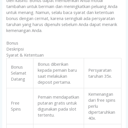
oleh kasino. Bonus dapat memberikan Anda modal
tambahan untuk bermain dan meningkatkan peluang Anda
untuk menang. Namun, selalu baca syarat dan ketentuan
bonus dengan cermat, karena seringkali ada persyaratan
taruhan yang harus dipenuhi sebelum Anda dapat menarik
kemenangan Anda.
Bonus
Deskripsi
Syarat & Ketentuan
Bonus diberikan
Bonus
kepada pemain baru
Persyaratan
Selamat
saat melakukan
taruhan 35x.
Datang
deposit pertama.
Kemenangan
Pemain mendapatkan
dari free spins
Free
putaran gratis untuk
perlu
Spins
digunakan pada slot
dipertaruhkan
tertentu.
40x.