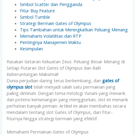
Simbol Scatter dan Pengganda
Fitur Buy Feature
Simbol Tumble
Strategi Bermain Gates of Olympus
Tips Tambahan untuk Meningkatkan Peluang Menang
Memahami Volatilitas dan RTP
Pentingnya Manajemen Waktu
Kesimpulan
Rasakan Getaran Kekuatan Zeus: Peluang Besar Menang di
Setiap Putaran Slot Gates of Olympus dan Raih
Keberuntungan Maksimal!
Dunia perjudian daring terus berkembang, dan
gates of
olympus slot
telah menjadi salah satu permainan yang
paling diminati. Dengan tema mitologi Yunani yang menarik
dan potensi kemenangan yang menggiurkan, slot ini menarik
perhatian banyak pemain. Artikel ini akan membahas secara
mendalam tentang slot Gates of Olympus, dari fitur-
fiturnya hingga strategi bermain yang efektif.
Memahami Permainan Gates of Olympus