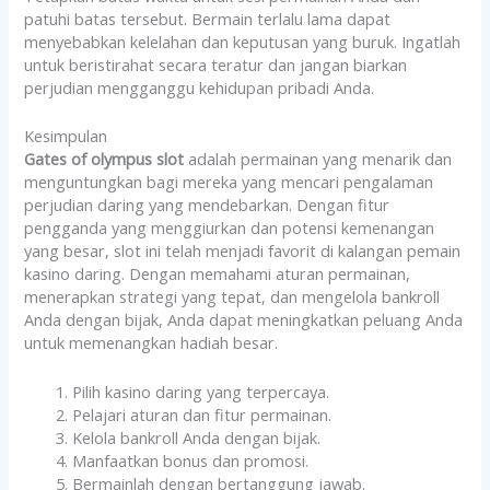
patuhi batas tersebut. Bermain terlalu lama dapat
menyebabkan kelelahan dan keputusan yang buruk. Ingatlah
untuk beristirahat secara teratur dan jangan biarkan
perjudian mengganggu kehidupan pribadi Anda.
Kesimpulan
Gates of olympus slot
adalah permainan yang menarik dan
menguntungkan bagi mereka yang mencari pengalaman
perjudian daring yang mendebarkan. Dengan fitur
pengganda yang menggiurkan dan potensi kemenangan
yang besar, slot ini telah menjadi favorit di kalangan pemain
kasino daring. Dengan memahami aturan permainan,
menerapkan strategi yang tepat, dan mengelola bankroll
Anda dengan bijak, Anda dapat meningkatkan peluang Anda
untuk memenangkan hadiah besar.
Pilih kasino daring yang terpercaya.
Pelajari aturan dan fitur permainan.
Kelola bankroll Anda dengan bijak.
Manfaatkan bonus dan promosi.
Bermainlah dengan bertanggung jawab.