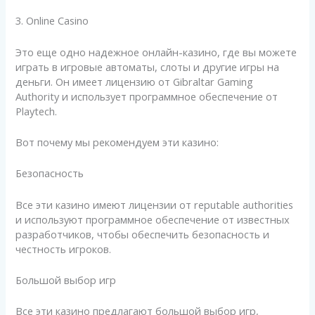
3. Online Casino
Это еще одно надежное онлайн-казино, где вы можете
играть в игровые автоматы, слоты и другие игры на
деньги. Он имеет лицензию от Gibraltar Gaming
Authority и использует программное обеспечение от
Playtech.
Вот почему мы рекомендуем эти казино:
Безопасность
Все эти казино имеют лицензии от reputable authorities
и используют программное обеспечение от известных
разработчиков, чтобы обеспечить безопасность и
честность игроков.
Большой выбор игр
Все эти казино предлагают большой выбор игр,