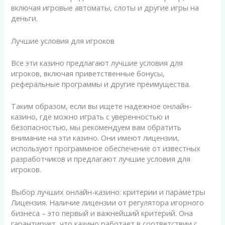
включая игровые автоматы, слоты и другие игры на
деньги.
Лучшие условия для игроков
Все эти казино предлагают лучшие условия для
игроков, включая приветственные бонусы,
реферальные программы и другие преимущества.
Таким образом, если вы ищете надежное онлайн-
казино, где можно играть с уверенностью и
безопасностью, мы рекомендуем вам обратить
внимание на эти казино. Они имеют лицензии,
используют программное обеспечение от известных
разработчиков и предлагают лучшие условия для
игроков.
Выбор лучших онлайн-казино: критерии и параметры
Лицензия. Наличие лицензии от регулятора игорного
бизнеса – это первый и важнейший критерий. Она
гарантирует, что казино работает в соответствии с