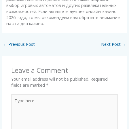
выбор игровых автоматов и других развлекательных
возможностей. Если вы ищете лучшее онлайн-казино
2026 года, то мы рекомендуем вам обратить внимание
на эти два казино.
←
Previous Post
Next Post
→
Leave a Comment
Your email address will not be published.
Required
fields are marked
*
Type
here..