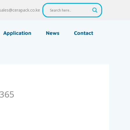
sales@cerapack.co.ke
Application
News
Contact
3365