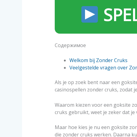
SPE
Содержимое
Welkom bij Zonder Cruks
Veelgestelde vragen over Zo
Als je op zoek bent naar een goksite
casinospellen zonder cruks, zodat j
Waarom kiezen voor een goksite zon
cruks gebruikt, weet je zeker dat je 
Maar hoe kies je nu een goksite zond
die zonder cruks werken. Daarna kun 