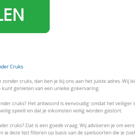
LEN
nder Cruks
 zonder cruks, dan ben je bij ons aan het juiste adres. Wij 
e kunt genieten van een unieke gokervaring.
der cruks? Het antwoord is eenvoudig: omdat het veiliger i
veilig speelt en dat je inkomsten veilig worden gestort.
er cruks? Dat is een goede vraag. Wij adviseren je om eerst 
je deze lijst filteren op basis van de spelsoorten die je zoek