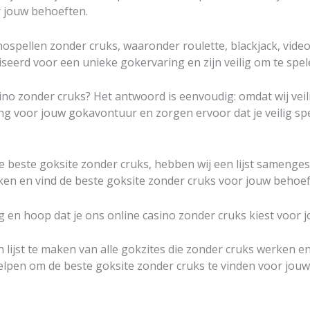
r jouw behoeften.
nospellen zonder cruks, waaronder roulette, blackjack, vide
iseerd voor een unieke gokervaring en zijn veilig om te spel
no zonder cruks? Het antwoord is eenvoudig: omdat wij veili
 voor jouw gokavontuur en zorgen ervoor dat je veilig spee
de beste goksite zonder cruks, hebben wij een lijst samenge
kijken en vind de beste goksite zonder cruks voor jouw behoef
g en hoop dat je ons online casino zonder cruks kiest voor
 lijst te maken van alle gokzites die zonder cruks werken en d
e helpen om de beste goksite zonder cruks te vinden voor jou