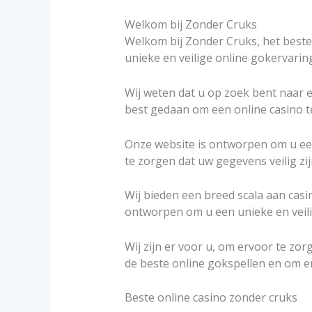
Welkom bij Zonder Cruks
Welkom bij Zonder Cruks, het beste 
unieke en veilige online gokervaring
Wij weten dat u op zoek bent naar e
best gedaan om een online casino t
Onze website is ontworpen om u een
te zorgen dat uw gegevens veilig zij
Wij bieden een breed scala aan casi
ontworpen om u een unieke en veili
Wij zijn er voor u, om ervoor te zorg
de beste online gokspellen en om er
Beste online casino zonder cruks