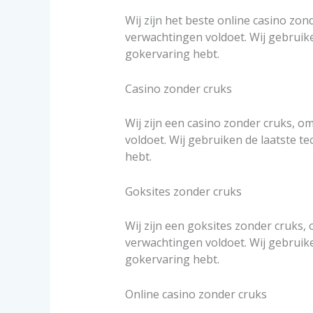
Wij zijn het beste online casino zo
verwachtingen voldoet. Wij gebruike
gokervaring hebt.
Casino zonder cruks
Wij zijn een casino zonder cruks, 
voldoet. Wij gebruiken de laatste t
hebt.
Goksites zonder cruks
Wij zijn een goksites zonder cruks,
verwachtingen voldoet. Wij gebruike
gokervaring hebt.
Online casino zonder cruks