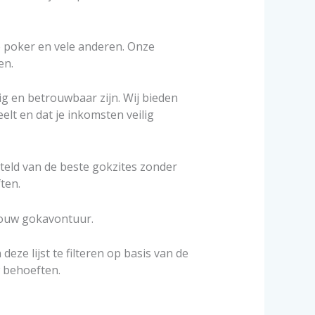
o poker en vele anderen. Onze
en.
g en betrouwbaar zijn. Wij bieden
lt en dat je inkomsten veilig
steld van de beste gokzites zonder
ten.
 jouw gokavontuur.
eze lijst te filteren op basis van de
w behoeften.