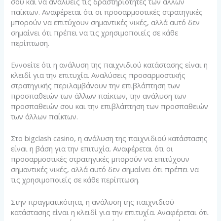
σου και να αναλύεις τις δραστηριότητες των άλλων
παίκτων. Αναφέρεται ότι οι προσαρμοστικές στρατηγικές
μπορούν να επιτύχουν σημαντικές νικές, αλλά αυτό δεν
σημαίνει ότι πρέπει να τις χρησιμοποιείς σε κάθε
περίπτωση.
Εννοείτε ότι η ανάλυση της παιχνιδιού κατάστασης είναι η
κλειδί για την επιτυχία. Αναλύσεις προσαρμοστικής
στρατηγικής περιλαμβάνουν την επιβλάπτηση των
προσπαθειών των άλλων παίκτων, την ανάλυση των
προσπαθειών σου και την επιβλάπτηση των προσπαθειών
των άλλων παίκτων.
Στο bigclash casino, η ανάλυση της παιχνιδιού κατάστασης
είναι η βάση για την επιτυχία. Αναφέρεται ότι οι
προσαρμοστικές στρατηγικές μπορούν να επιτύχουν
σημαντικές νικές, αλλά αυτό δεν σημαίνει ότι πρέπει να
τις χρησιμοποιείς σε κάθε περίπτωση.
Στην πραγματικότητα, η ανάλυση της παιχνιδιού
κατάστασης είναι η κλειδί για την επιτυχία. Αναφέρεται ότι