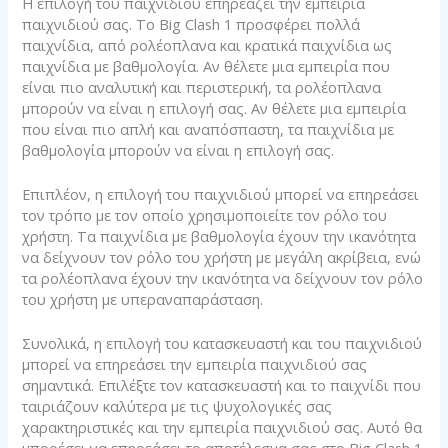
Η επιλογή του παιχνιδιού επηρεάζει την εμπειρία
παιχνιδιού σας. Το Big Clash 1 προσφέρει πολλά
παιχνίδια, από ρολέοπλανα και κρατικά παιχνίδια ως
παιχνίδια με βαθμολογία. Αν θέλετε μια εμπειρία που
είναι πιο αναλυτική και περιστερική, τα ρολέοπλανα
μπορούν να είναι η επιλογή σας. Αν θέλετε μια εμπειρία
που είναι πιο απλή και αναπόσπαστη, τα παιχνίδια με
βαθμολογία μπορούν να είναι η επιλογή σας.
Επιπλέον, η επιλογή του παιχνιδιού μπορεί να επηρεάσει
τον τρόπο με τον οποίο χρησιμοποιείτε τον ρόλο του
χρήστη. Τα παιχνίδια με βαθμολογία έχουν την ικανότητα
να δείχνουν τον ρόλο του χρήστη με μεγάλη ακρίβεια, ενώ
τα ρολέοπλανα έχουν την ικανότητα να δείχνουν τον ρόλο
του χρήστη με υπεραναπαράσταση.
Συνολικά, η επιλογή του κατασκευαστή και του παιχνιδιού
μπορεί να επηρεάσει την εμπειρία παιχνιδιού σας
σημαντικά. Επιλέξτε τον κατασκευαστή και το παιχνίδι που
ταιριάζουν καλύτερα με τις ψυχολογικές σας
χαρακτηριστικές και την εμπειρία παιχνιδιού σας. Αυτό θα