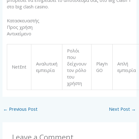
μπορέσει να επηρεάσει το αποτέλεσμα σας στο Big Clash 1
στο big clash casino.
Κατασκευαστής
Προς χρήση
Αντικείμενο
Ρολόι
που
Αναλυτική
δείχνουν
Play’n
Απλή
NetEnt
εμπειρία
τον ρόλο
GO
εμπειρία
του
χρήστη
←
Previous Post
Next Post
→
Leave a Comment