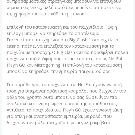
οι προσαρμοστικές στρατηγικές μπορούν να επιτύχουν
σημαντικές νικές, αλλά αυτό δεν σημαίνει ότι πρέπει να
τις χρησιμοποιείς σε κάθε περίπτωση.
Επιλογή του κατασκευαστή και του παιχνιδιού: Πώς η
επιλογή μπορεί να επηρεάσει το αποτέλεσμα
Για να είστε επιτυχημένοι στο Big Clash 1 στο big clash
casino, πρέπει να επιλέξετε τον κατασκευαστή και το
παιχνίδι με προσοχή. Ο Big Clash Casino προσφέρει πολλά
παιχνίδια από διάφορους κατασκευαστές, όπως NetEnt,
Play’n GO και Microgaming. Η επιλογή του κατασκευαστή
μπορεί να επηρεάσει την εμπειρία παιχνιδιού σας.
Για παράδειγμα, τα παιχνίδια του NetEnt έχουν γνωστή
τάση για υπεραναπαράσταση και ρολόι που δείχνουν τον
ρόλο του χρήστη. Αυτό μπορεί να σας δώσει έναν πιο
αναλυτικό και ενημερωμένο ορισμό της προόδου σας.
Αντίθετα, τα παιχνίδια του Play’n GO έχουν γνωστή τάση
για απλή και αναπόσπαστη εμπειρία, με ρολόι που
δείχνουν τον ρόλο του χρήστη με μεγάλη ακρίβεια.