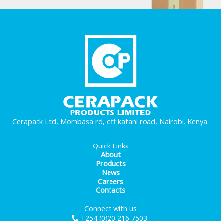
Cerapack Ltd, Mombasa rd, off katani road, Nairobi, Kenya.
Quick Links
About
Products
News
Careers
Contacts
Connect with us
+254 (0)20 216 7503